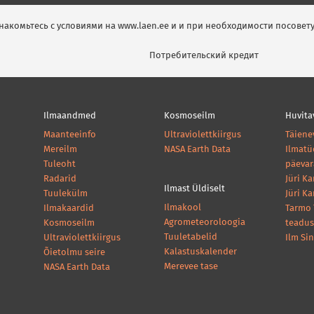
накомьтесь с условиями на www.laen.ee и и при необходимости посовету
Потребительский кредит
Ilmaandmed
Kosmoseilm
Huvita
Maanteeinfo
Ultraviolettkiirgus
Täiene
Mereilm
NASA Earth Data
Ilmatü
Tuleoht
päeva
Radarid
Jüri K
Ilmast Üldiselt
Tuulekülm
Jüri K
Ilmakool
Ilmakaardid
Tarmo 
Agrometeoroloogia
Kosmoseilm
teadus
Tuuletabelid
Ultraviolettkiirgus
Ilm Si
Kalastuskalender
Õietolmu seire
Merevee tase
NASA Earth Data