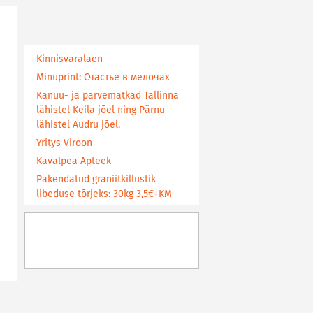
Kinnisvaralaen
Minuprint: Счастье в мелочах
Kanuu- ja parvematkad Tallinna
lähistel Keila jõel ning Pärnu
lähistel Audru jõel.
Yritys Viroon
Kavalpea Apteek
Pakendatud graniitkillustik
libeduse tõrjeks: 30kg 3,5€+KM