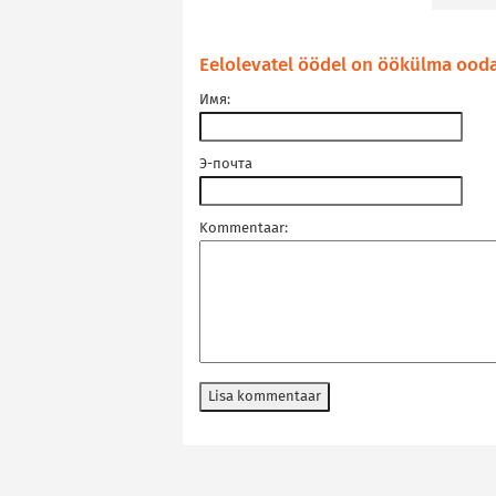
Eelolevatel öödel on öökülma ood
Имя:
Э-почта
Kommentaar: