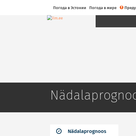
Погода в Эстонии
Погода в мире
Пред
Nädalaprogno
Nädalaprognoos