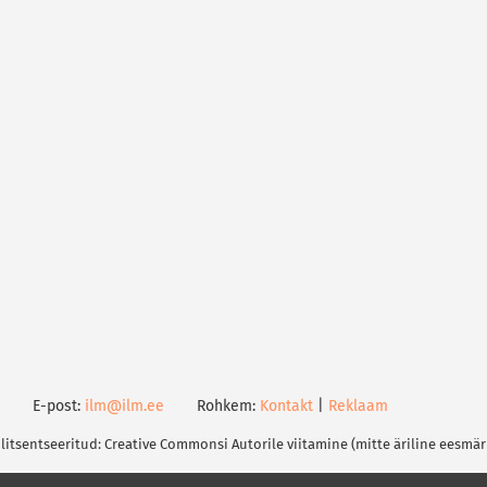
E-post:
ilm@ilm.ee
Rohkem:
Kontakt
|
Reklaam
 litsentseeritud: Creative Commonsi Autorile viitamine (mitte äriline eesmär