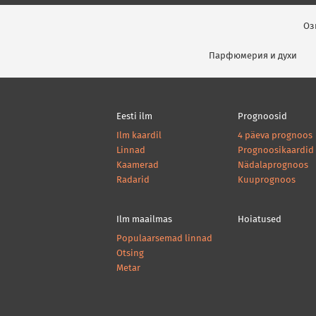
Оз
Парфюмерия и духи
Eesti ilm
Prognoosid
Ilm kaardil
4 päeva prognoos
Linnad
Prognoosikaardid
Kaamerad
Nädalaprognoos
Radarid
Kuuprognoos
Ilm maailmas
Hoiatused
Populaarsemad linnad
Otsing
Metar