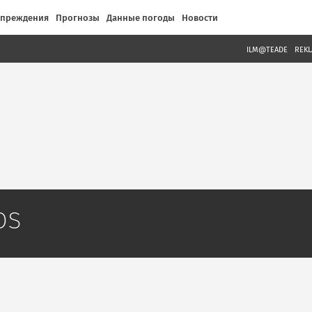
упреждения
Прогнозы
Данные погоды
Новости
ILM@TEADE
REK
os