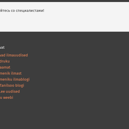
йтесь со специалистами!
vat
vad ilmauudised
druku
raamat
amenik ilmast
ameniku ilmablogi
Tanilsoo blogi
.ee uudised
nu weebi