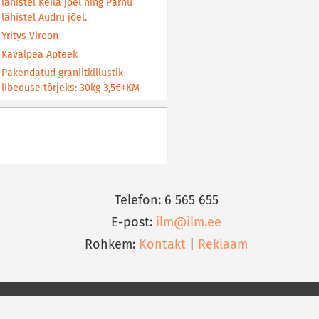
lähistel Keila jõel ning Pärnu
lähistel Audru jõel.
Yritys Viroon
Kavalpea Apteek
Pakendatud graniitkillustik
libeduse tõrjeks: 30kg 3,5€+KM
Telefon: 6 565 655
E-post:
ilm@ilm.ee
Rohkem:
Kontakt
|
Reklaam