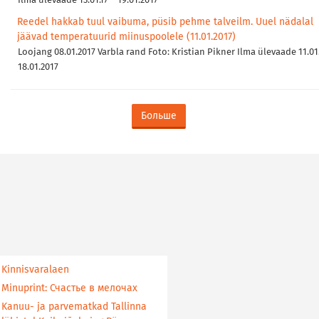
Ilma ülevaade 13.01.17 – 19.01.2017
Reedel hakkab tuul vaibuma, püsib pehme talveilm. Uuel nädalal
jäävad temperatuurid miinuspoolele (11.01.2017)
Loojang 08.01.2017 Varbla rand Foto: Kristian Pikner Ilma ülevaade 11.01.
18.01.2017
Больше
Kinnisvaralaen
Minuprint: Счастье в мелочах
Kanuu- ja parvematkad Tallinna