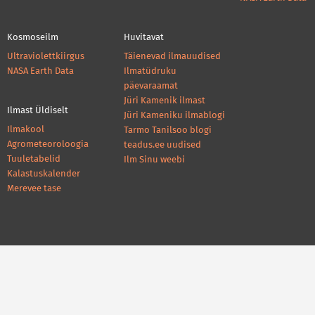
Kosmoseilm
Huvitavat
Ultraviolettkiirgus
Täienevad ilmauudised
NASA Earth Data
Ilmatüdruku
päevaraamat
Jüri Kamenik ilmast
Ilmast Üldiselt
Jüri Kameniku ilmablogi
Ilmakool
Tarmo Tanilsoo blogi
Agrometeoroloogia
teadus.ee uudised
Tuuletabelid
Ilm Sinu weebi
Kalastuskalender
Merevee tase