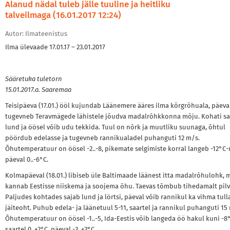
Alanud nädal tuleb jälle tuuline ja heitliku
talveilmaga (16.01.2017 12:24)
Autor: Ilmateenistus
Ilma ülevaade 17.01.17 – 23.01.2017
Sääretuka tuletorn
15.01.2017.a. Saaremaa
Teisipäeva (17.01.) ööl kujundab Läänemere ääres ilma kõrgrõhuala, päeva
tugevneb Teravmägede lähistele jõudva madalrõhkkonna mõju. Kohati sa
lund ja öösel võib udu tekkida. Tuul on nõrk ja muutliku suunaga, õhtul
pöördub edelasse ja tugevneb rannikualadel puhanguti 12 m/s.
Õhutemperatuur on öösel -2..-8, pikemate selgimiste korral langeb -12°C-n
päeval 0..-6°C.
Kolmapäeval (18.01.) libiseb üle Baltimaade läänest itta madalrõhulohk, 
kannab Eestisse niiskema ja soojema õhu. Taevas tõmbub tihedamalt pilv
Paljudes kohtades sajab lund ja lörtsi, päeval võib rannikul ka vihma tull
jäiteoht. Puhub edela- ja läänetuul 5-11, saartel ja rannikul puhanguti 15
Õhutemperatuur on öösel -1..-5, Ida-Eestis võib langeda öö hakul kuni -8°
saartel 0..+2°C, päeval -3..+3°C.