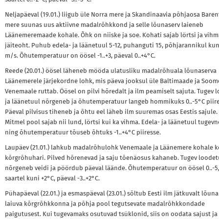
Neljapäeval (19.01.) liigub üle Norra mere ja Skandinaavia põhjaosa Baren
mere suunas uus aktiivne madalrõhkkond ja selle lõunaserv laieneb
Läänemeremaade kohale. Õhk on niiske ja soe. Kohati sajab lörtsi ja vihm
jäiteoht. Puhub edela- ja läänetuul 5-12, puhanguti 15, põhjarannikul kun
m/s. Õhutemperatuur on öösel -1..+3, päeval 0..+4°C.
Reede (20.01.) öösel läheneb mööda ulatusliku madalrõhuala lõunaserva
Läänemerele järjekordne lohk, mis päeva jooksul üle Baltimaade ja Soom
Venemaale ruttab. Öösel on pilvi hõredalt ja ilm peamiselt sajuta. Tugev 
ja läänetuul nõrgeneb ja õhutemperatuur langeb hommikuks 0..-5°C piire
Päeval pilvisus tiheneb ja õhtu eel läheb ilm suuremas osas Eestis sajule.
Mitmel pool sajab nii lund, lörtsi kui ka vihma. Edela- ja läänetuul tugev
ning õhutemperatuur tõuseb õhtuks -1..+4°C piiresse.
Laupäev (21.01.) lahkub madalrõhulohk Venemaale ja Läänemere kohale k
kõrgrõhuhari. Pilved hõrenevad ja saju tõenäosus kahaneb. Tugev loodet
nõrgeneb veidi ja pöördub päeval läände. Õhutemperatuur on öösel 0..-5
saartel kuni +2°C, päeval -3..+2°C.
Pühapäeval (22.01.) ja esmaspäeval (23.01.) sõltub Eesti ilm jätkuvalt lõun
laiuva kõrgrõhkkonna ja põhja pool tegutsevate madalrõhkkondade
paigutusest. Kui tugevamaks osutuvad tsüklonid, siis on oodata sajust ja