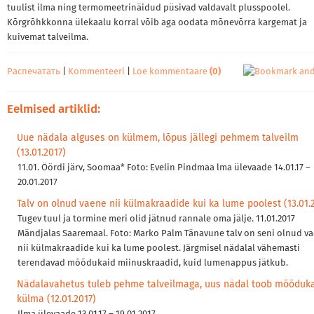
tuulist ilma ning termomeetrinäidud püsivad valdavalt plusspoolel.
Kõrgrõhkkonna ülekaalu korral võib aga oodata mõnevõrra kargemat ja
kuivemat talveilma.
Распечатать
|
Kommenteeri
|
Loe kommentaare
(0)
Eelmised artiklid:
Uue nädala alguses on külmem, lõpus jällegi pehmem talveilm
(13.01.2017)
11.01. Öördi järv, Soomaa* Foto: Evelin Pindmaa lma ülevaade 14.01.17 –
20.01.2017
Talv on olnud vaene nii külmakraadide kui ka lume poolest (13.01.
Tugev tuul ja tormine meri olid jätnud rannale oma jälje. 11.01.2017
Mändjalas Saaremaal. Foto: Marko Palm Tänavune talv on seni olnud v
nii külmakraadide kui ka lume poolest. Järgmisel nädalal vähemasti
terendavad mõõdukaid miinuskraadid, kuid lumenappus jätkub.
Nädalavahetus tuleb pehme talveilmaga, uus nädal toob mõõduk
külma (12.01.2017)