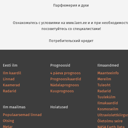
Парфюмерия и духи
Ознакомьтесь с условиями на www.laen.ee и и при необходимост
посоветуйтесь со специалистами!
Потребительский кредит
Eesti ilm
Prognoosid
Ilmaandmed
Ilm kaardil
4 päeva prognoos
Maanteeinfo
Linnad
Prognoosikaardid
Mereilm
Kaamerad
Nädalaprognoos
Tuleoht
Radarid
Kuuprognoos
Radarid
Tuulekülm
Ilmakaardid
Ilm maailmas
Hoiatused
Kosmoseilm
Populaarsemad linnad
Ultraviolettkiirgu
Otsing
Õietolmu seire
Metar
NASA Earth Data