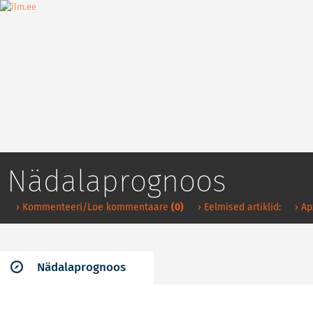
Nädalaprognoos
› Kommenteeri/Loe kommentaare
(0)
› Eelmised artiklid:
› А
Nädalaprognoos