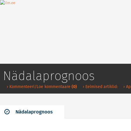
Nädalaprognoos
› Kommenteeri/Loe kommentaare
(0)
› Eelmised artiklid:
› А
Nädalaprognoos