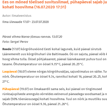
Ees on mõned tõelised suvitusilmad, pühapäeval sajab j
kohati hoovihma (16.07.2020 17:31)
Autor: Ilmateenistus
Ilma ülevaade 17.07– 23.07.07.2020
Pärast vihma Narva-Jõesuu rannas. 13.07.20
Foto: Sergei Perov
Reede
(17.07) kõrgrõhuvöönd Eesti kohal laguneb, kuid päeval sirutub
Läänemerelt uus kõrgrõhuhari üle Baltimaade. Öö on sajuta, päeval võib 
hoog vihma tulla. Öösel põhjakaarest, päeval läänekaarest puhuv tuul on
tasane. Õhutemperatuur on öösel 9..15°C, päeval 20..25°C.
Laupäeval
(18.07) oleme nõrgas kõrgrõhuväljas, sajuvõimalus on väike. Tu
nõrk. Õhutemperatuur on öösel 9..14, rannikul kohati 16, päeval 20..25, ko
27°C.
Pühapäeval
(19.07) on ilmakaardil sama seis, kui päeval on tingimused
rünksajupilvede arenguks võrreldes eelnenud päevadega soodsamad ja n
sajab (50% tõenäosusega) kohati hoovihma. Tuul on nõrk ja muutliku su
Õhutemperatuur on öösel 9..16, päeval 21..26°C.