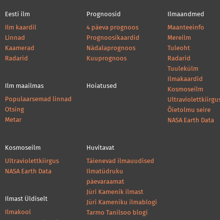
Eesti ilm
Prognoosid
Ilmaandmed
Ilm kaardil
4 päeva prognoos
Maanteeinfo
Linnad
Prognoosikaardid
Mereilm
Kaamerad
Nädalaprognoos
Tuleoht
Radarid
Kuuprognoos
Radarid
Tuulekülm
Ilmakaardid
Ilm maailmas
Hoiatused
Kosmoseilm
Populaarsemad linnad
Ultraviolettkiirgu
Otsing
Õietolmu seire
Metar
NASA Earth Data
Kosmoseilm
Huvitavat
Ultraviolettkiirgus
Täienevad ilmauudised
NASA Earth Data
Ilmatüdruku
päevaraamat
Jüri Kamenik ilmast
Ilmast Üldiselt
Jüri Kameniku ilmablogi
Ilmakool
Tarmo Tanilsoo blogi