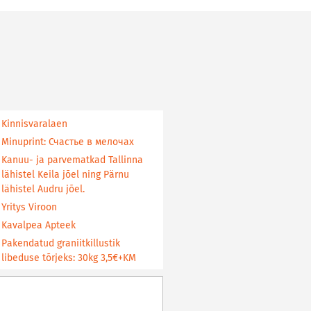
Kinnisvaralaen
Minuprint: Счастье в мелочах
Kanuu- ja parvematkad Tallinna
lähistel Keila jõel ning Pärnu
lähistel Audru jõel.
Yritys Viroon
Kavalpea Apteek
Pakendatud graniitkillustik
libeduse tõrjeks: 30kg 3,5€+KM