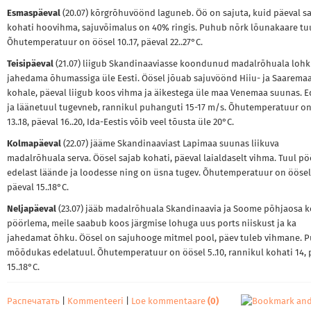
Esmaspäeval
(20.07) kõrgrõhuvöönd laguneb. Öö on sajuta, kuid päeval s
kohati hoovihma, sajuvõimalus on 40% ringis. Puhub nõrk lõunakaare tuu
Õhutemperatuur on öösel 10..17, päeval 22..27°C.
Teisipäeval
(21.07) liigub Skandinaaviasse koondunud madalrõhuala lohk
jahedama õhumassiga üle Eesti. Öösel jõuab sajuvöönd Hiiu- ja Saarema
kohale, päeval liigub koos vihma ja äikestega üle maa Venemaa suunas. E
ja läänetuul tugevneb, rannikul puhanguti 15-17 m/s. Õhutemperatuur on
13..18, päeval 16..20, Ida-Eestis võib veel tõusta üle 20°C.
Kolmapäeval
(22.07) jääme Skandinaaviast Lapimaa suunas liikuva
madalrõhuala serva. Öösel sajab kohati, päeval laialdaselt vihma. Tuul p
edelast läände ja loodesse ning on üsna tugev. Õhutemperatuur on öösel 8
päeval 15..18°C.
Neljapäeval
(23.07) jääb madalrõhuala Skandinaavia ja Soome põhjaosa 
pöörlema, meile saabub koos järgmise lohuga uus ports niiskust ja ka
jahedamat õhku. Öösel on sajuhooge mitmel pool, päev tuleb vihmane. 
mõõdukas edelatuul. Õhutemperatuur on öösel 5..10, rannikul kohati 14, 
15..18°C.
Распечатать
|
Kommenteeri
|
Loe kommentaare
(0)