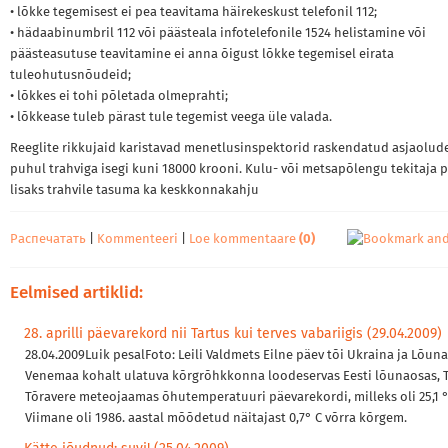
• lõkke tegemisest ei pea teavitama häirekeskust telefonil 112;
• hädaabinumbril 112 või päästeala infotelefonile 1524 helistamine või
päästeasutuse teavitamine ei anna õigust lõkke tegemisel eirata
tuleohutusnõudeid;
• lõkkes ei tohi põletada olmeprahti;
• lõkkease tuleb pärast tule tegemist veega üle valada.
Reeglite rikkujaid karistavad menetlusinspektorid raskendatud asjaolud
puhul trahviga isegi kuni 18000 krooni. Kulu- või metsapõlengu tekitaja 
lisaks trahvile tasuma ka keskkonnakahju
Распечатать
|
Kommenteeri
|
Loe kommentaare
(0)
Eelmised artiklid:
28. aprilli päevarekord nii Tartus kui terves vabariigis (29.04.2009)
28.04.2009Luik pesalFoto: Leili Valdmets Eilne päev tõi Ukraina ja Lõuna
Venemaa kohalt ulatuva kõrgrõhkkonna loodeservas Eesti lõunaosas, 
Tõravere meteojaamas õhutemperatuuri päevarekordi, milleks oli 25,1 °
Viimane oli 1986. aastal mõõdetud näitajast 0,7° C võrra kõrgem.