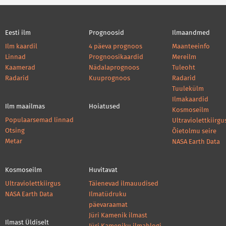
Eesti ilm
Prognoosid
Ilmaandmed
Ilm kaardil
4 päeva prognoos
Maanteeinfo
Linnad
Prognoosikaardid
Mereilm
Kaamerad
Nädalaprognoos
Tuleoht
Radarid
Kuuprognoos
Radarid
Tuulekülm
Ilmakaardid
Ilm maailmas
Hoiatused
Kosmoseilm
Populaarsemad linnad
Ultraviolettkiirgu
Otsing
Õietolmu seire
Metar
NASA Earth Data
Kosmoseilm
Huvitavat
Ultraviolettkiirgus
Täienevad ilmauudised
NASA Earth Data
Ilmatüdruku
päevaraamat
Jüri Kamenik ilmast
Ilmast Üldiselt