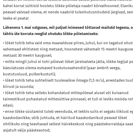
kahel korral süttisid hooletu lõkke põletaja naabri kõrvalhooned. Elanik
peavad valvsad olema, et nende naabrid tuleohutusnõudeid järgivad, ses
leeke ei peata!
Läheneva 1. mai valguses, mil paljud inimesed tõttavad maituld tegema, 
tähtis üle korrata reeglid ohutuks lõkke põletamiseks:
• lõket tohib teha vaid oma maavalduse piires, juhul, kui on tagatud ohu
vahemaad ehitistest ning metsast, hoonetest vähemalt 15 meetri kaugusel
metsast 30 meetri kaugusel;
• mitte mingil juhul ei tohi põlevat lõket järelvalveta jätta, lõkke tegijal 
käeulatuses olema esmased kustutusvahendid (paar ämbrit veega,
kustutusluud, pulberkustuti);
• lõket tohib teha suhteliselt tuulevaikse ilmaga (1,5 m/s), arvestades tuu
kiirust ja suunda;
• lõket tohib teha selleks kohandatud mittepõleval alusel või kuivanud
taimestikust puhastatud mittesüttiva pinnasel, et tuli ei leviks mööda ro
edasi;
• enne lõkke süütamist tuleb veenduda, et tekkiv suits ei segaks liiklust e
kaaskodanikke, võib juhtuda, et häiritud kaaskodanikud peavad lõket
ohtlikuks ning teavitavad sellest häirekeskust ning päästekorraldaja saa
asjatult välja päästeautod;