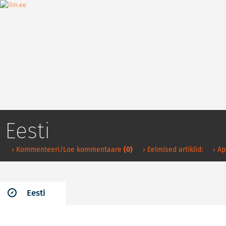
Eesti
› Kommenteeri/Loe kommentaare
(0)
› Eelmised artiklid:
› А
Eesti