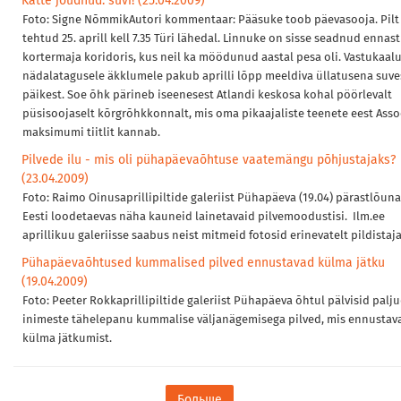
Kätte jõudnud: suvi! (25.04.2009)
Foto: Signe NõmmikAutori kommentaar: Pääsuke toob päevasooja. Pilt
tehtud 25. aprill kell 7.35 Türi lähedal. Linnuke on sisse seadnud ennast
kortermaja koridoris, kus neil ka möödunud aastal pesa oli. Vastukaal
nädalatagusele äkklumele pakub aprilli lõpp meeldiva üllatusena suv
päikest. Soe õhk pärineb iseenesest Atlandi keskosa kohal pöörlevalt
püsisoojaselt kõrgrõhkkonnalt, mis oma pikaajaliste teenete eest Asso
maksimumi tiitlit kannab.
Pilvede ilu - mis oli pühapäevaõhtuse vaatemängu põhjustajaks?
(23.04.2009)
Foto: Raimo Oinusaprillipiltide galeriist Pühapäeva (19.04) pärastlõuna
Eesti loodetaevas näha kauneid lainetavaid pilvemoodustisi. Ilm.ee
aprillikuu galeriisse saabus neist mitmeid fotosid erinevatelt pildistaja
Pühapäevaõhtused kummalised pilved ennustavad külma jätku
(19.04.2009)
Foto: Peeter Rokkaprillipiltide galeriist Pühapäeva õhtul pälvisid palj
inimeste tähelepanu kummalise väljanägemisega pilved, mis ennusta
külma jätkumist.
Больше