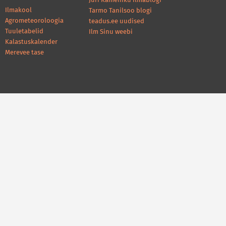
Jüri Kameniku ilmablogi
Ilmakool
Tarmo Tanilsoo blogi
Agrometeoroloogia
teadus.ee uudised
Tuuletabelid
Ilm Sinu weebi
Kalastuskalender
Merevee tase