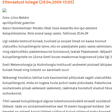
Ettevaatust tulega! (29.04.2009 15:05)
Foto: Liina Maldre
aprillipiltide galeriist
Autori kommentaar: Paraku rikub ilusa maastiku ära iga-aastane
kulupõletamine. Pole erand seegi aasta. Tallinnas 25.04.09
Ligi nädala kestnud kuivad, tuulised ja soojad ilmad on kaasa toonud
ulatusliku kulupõlengute laine, mis on päästjatele palju vaeva valmistan
ning väärtuslikku päästeressurssi kulutanud, teatab Päästeamet. Väljasõi
kulupõlengutele on Lõuna-Eesti kuues maakonnas kogunenud juba ligi 2
Eesti Meteoroloogia ja Hüdroloogia Instituudi andmetel püsivad lähipäe
kuivad ilmad ning tuleoht on äärmiselt suur!
Väiksemgi hooletus lahtise tule kasutamisel põhjustab sageli ulatuslikke
kulupõlenguid, mida on tugeva tuule puhul raske pidurdada. Paberkuiva
süütamiseks piisab väikesest sädemest, rääkimata hooletult visatud tikus
suitsukonist.
Tihti saavad kulupõlengud alguse tuleohutusnõudeid eiravalt süüdatud
lõkkest. Säde on süütamisvõimeline veel 70 meetri kaugusel koldest. Sel
kevadel on mitmel korral lõkkest süttinud kulust põlenud maha hooned. 