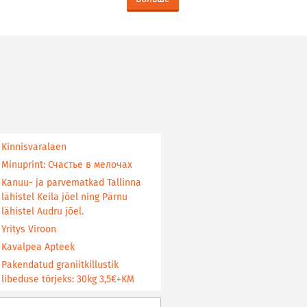
Kinnisvaralaen
Minuprint: Счастье в мелочах
Kanuu- ja parvematkad Tallinna
lähistel Keila jõel ning Pärnu
lähistel Audru jõel.
Yritys Viroon
Kavalpea Apteek
Pakendatud graniitkillustik
libeduse tõrjeks: 30kg 3,5€+KM