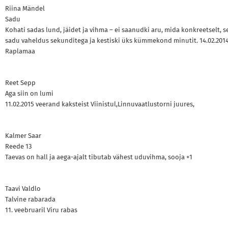
Riina Mändel
Sadu
Kohati sadas lund, jäidet ja vihma – ei saanudki aru, mida konkreetselt, s
sadu vaheldus sekunditega ja kestiski üks kümmekond minutit. 14.02.2014
Raplamaa
Reet Sepp
Aga siin on lumi
11.02.2015 veerand kaksteist Viinistul,Linnuvaatlustorni juures,
Kalmer Saar
Reede 13
Taevas on hall ja aega-ajalt tibutab vähest uduvihma, sooja +1
Taavi Valdlo
Talvine rabarada
11. veebruaril Viru rabas