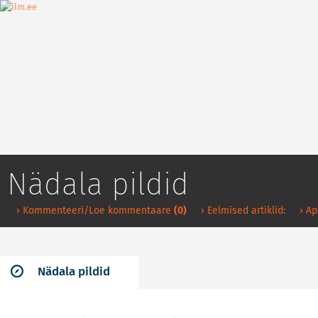
Nädala pildid
› Kommenteeri/Loe kommentaare
(0)
› Eelmised artiklid:
› А
Nädala pildid