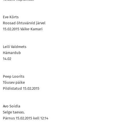
Eve Kõrts
Roosad õhtuvärvid järvel
15.02.2015 Väike-Kamari
Leili Valdmets
Hämardub
14.02
Peep Loorits
Tõusev päike
Pildistatud 15.02.2015
Avo Soidla
Selge taevas.
Pärnus 15.02.2015 kell 12:14