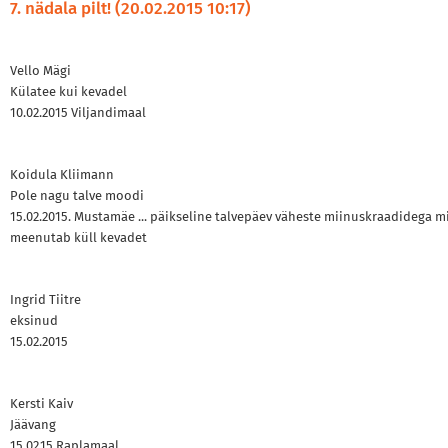
7. nädala pilt! (20.02.2015 10:17)
Vello Mägi
Külatee kui kevadel
10.02.2015 Viljandimaal
Koidula Kliimann
Pole nagu talve moodi
15.02.2015. Mustamäe ... päikseline talvepäev väheste miinuskraadidega m
meenutab küll kevadet
Ingrid Tiitre
eksinud
15.02.2015
Kersti Kaiv
Jäävang
15.02.15 Raplamaal