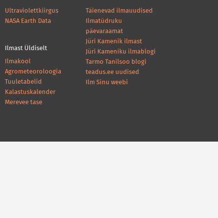
Ultraviolettkiirgus
Täienevad ilmauudised
NASA Earth Data
Ilmatüdruku
päevaraamat
Jüri Kamenik ilmast
Ilmast Üldiselt
Jüri Kameniku ilmablogi
Ilmakool
Tarmo Tanilsoo blogi
Agrometeoroloogia
teadus.ee uudised
Tuuletabelid
Ilm Sinu weebi
Kalastuskalender
Merevee tase