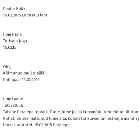
Peeter Rokk
15.02.2015 Lohusalu laht
Ilme Parik
Türisalu juga
15.02.15
Oleg
Külmunud mull ojajääl
Pullapääl 15.02.2015
Ilme Laane
Talv jätkub
Talvine Paralepa roostik. Tuule, lume ja jää koosmõjul töödeldud pilliroo
Kohati on see mattunud lume alla, kohati turritavad lumest välja mandri
lookas rootutid. 15.02.2015 Paralepa