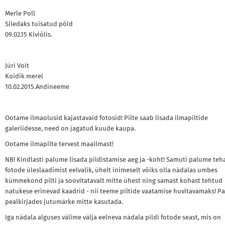
Merle Poll
Siledaks tuisatud põld
09.02.15 Kiviõlis.
Jüri Voit
Koidik merel
10.02.2015.Andineeme
Ootame ilmaolusid kajastavaid fotosid! Pilte saab lisada ilmapiltide
galeriidesse, need on jagatud kuude kaupa.
Ootame ilmapilte tervest maailmast!
NB! Kindlasti palume lisada pildistamise aeg ja -koht! Samuti palume teh
fotode üleslaadimist eelvalik, ühelt inimeselt võiks olla nädalas umbes
kümmekond pilti ja soovitatavalt mitte ühest ning samast kohast tehtud
natukese erinevad kaadrid - nii teeme piltide vaatamise huvitavamaks! P
pealkirjades jutumärke mitte kasutada.
Iga nädala alguses välime välja eelneva nädala pildi fotode seast, mis on