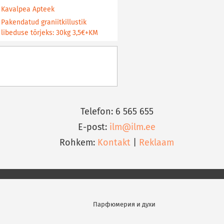
Kavalpea Apteek
Pakendatud graniitkillustik
libeduse tõrjeks: 30kg 3,5€+KM
Telefon: 6 565 655
E-post:
ilm@ilm.ee
Rohkem:
Kontakt
|
Reklaam
Парфюмерия и духи