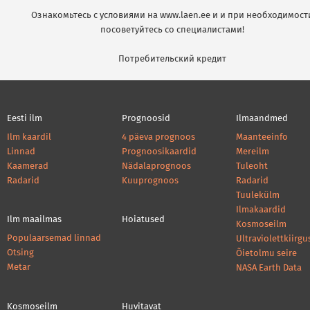
Ознакомьтесь с условиями на www.laen.ee и и при необходимост
посоветуйтесь со специалистами!
Потребительский кредит
Eesti ilm
Prognoosid
Ilmaandmed
Ilm kaardil
4 päeva prognoos
Maanteeinfo
Linnad
Prognoosikaardid
Mereilm
Kaamerad
Nädalaprognoos
Tuleoht
Radarid
Kuuprognoos
Radarid
Tuulekülm
Ilmakaardid
Ilm maailmas
Hoiatused
Kosmoseilm
Populaarsemad linnad
Ultraviolettkiirgu
Otsing
Õietolmu seire
Metar
NASA Earth Data
Kosmoseilm
Huvitavat