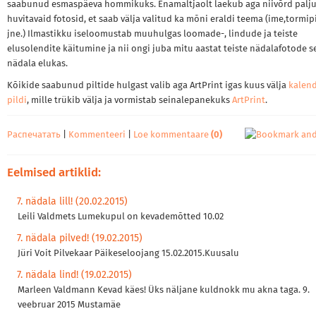
saabunud esmaspäeva hommikuks. Enamaltjaolt laekub aga niivõrd palj
huvitavaid fotosid, et saab välja valitud ka mõni eraldi teema (ime,tormipi
jne.) Ilmastikku iseloomustab muuhulgas loomade-, lindude ja teiste
elusolendite käitumine ja nii ongi juba mitu aastat teiste nädalafotode s
nädala elukas.
Kõikide saabunud piltide hulgast valib aga ArtPrint igas kuus välja
kalen
pildi
, mille trükib välja ja vormistab seinalepanekuks
ArtPrint
.
Распечатать
|
Kommenteeri
|
Loe kommentaare
(0)
Eelmised artiklid:
7. nädala lill! (20.02.2015)
Leili Valdmets Lumekupul on kevademõtted 10.02
7. nädala pilved! (19.02.2015)
Jüri Voit Pilvekaar Päikeseloojang 15.02.2015.Kuusalu
7. nädala lind! (19.02.2015)
Marleen Valdmann Kevad käes! Üks näljane kuldnokk mu akna taga. 9.
veebruar 2015 Mustamäe