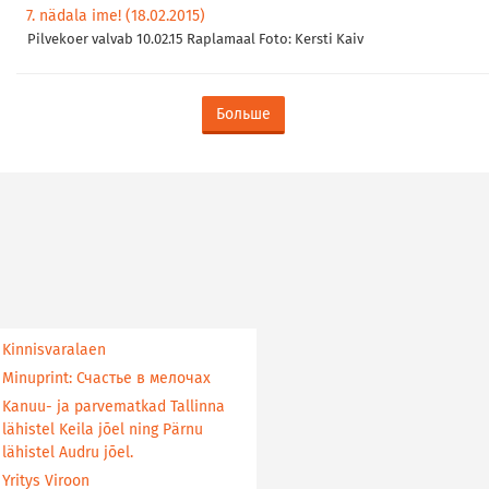
7. nädala ime! (18.02.2015)
Pilvekoer valvab 10.02.15 Raplamaal Foto: Kersti Kaiv
Больше
Kinnisvaralaen
Minuprint: Счастье в мелочах
Kanuu- ja parvematkad Tallinna
lähistel Keila jõel ning Pärnu
lähistel Audru jõel.
Yritys Viroon